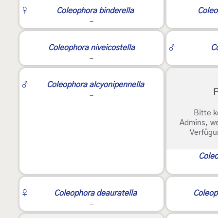
2
2
♀
Coleophora binderella
Coleo
-
3
3
Coleophora niveicostella
♂
Co
-
2
♂
Coleophora alcyonipennella
F
-
Bitte k
Admins, we
Verfügu
Coleo
2
♀
Coleophora deauratella
Coleop
-