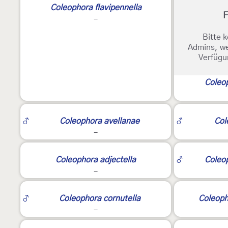
Coleophora flavipennella
F
-
Bitte k
Admins, we
Verfügu
Coleop
2
2
♂
Coleophora avellanae
♂
Col
-
4
Coleophora adjectella
♂
Coleop
-
♂
Coleophora cornutella
Coleoph
-
2