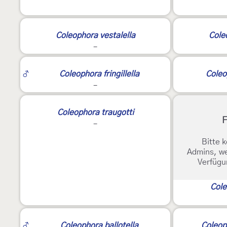
3
2
Coleophora vestalella
Cole
-
2
♂
Coleophora fringillella
Coleo
-
Coleophora traugotti
F
-
Bitte k
Admins, we
Verfügu
Cole
2
2
♂
Coleophora ballotella
Coleop