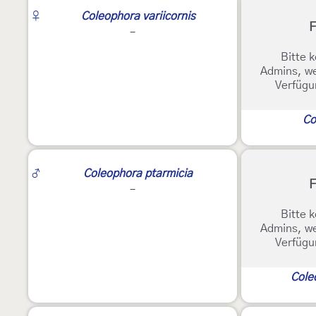
2
♀
Coleophora variicornis
F
-
Bitte k
Admins, we
Verfügu
Co
2
♂
Coleophora ptarmicia
F
-
Bitte k
Admins, we
Verfügu
Cole