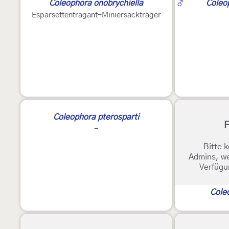
Coleophora onobrychiella
♂
Coleo
Esparsettentragant-Miniersackträger
Coleophora pterosparti
F
-
Bitte k
Admins, we
Verfügu
Cole