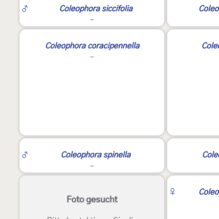
♂
Coleophora siccifolia
Coleo
-
3
Coleophora coracipennella
Cole
-
♂
Coleophora spinella
Cole
-
♀
Coleo
Foto gesucht