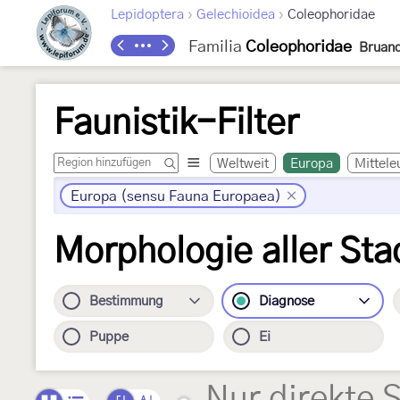
›
›
Lepidoptera
Gelechioidea
Coleophoridae
Familia
Coleophoridae
Bruand
Faunistik-Filter
Weltweit
Europa
Mittele
Europa (sensu Fauna Europaea)
Morphologie aller Sta
Bestimmung
Diagnose
Puppe
Ei
Nur direkte 