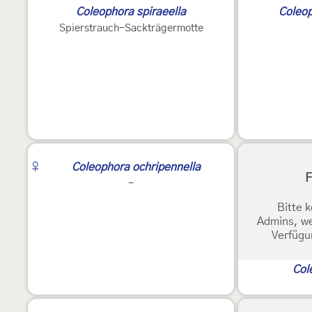
Coleophora spiraeella
Coleop
Spierstrauch-Sackträgermotte
2
♀
Coleophora ochripennella
F
-
Bitte k
Admins, we
Verfügu
Col
2