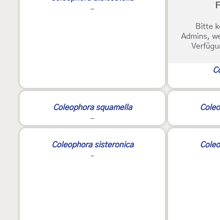
F
-
Bitte k
Admins, we
Verfügu
Co
3
Coleophora squamella
Coleo
-
2
Coleophora sisteronica
Coleo
-