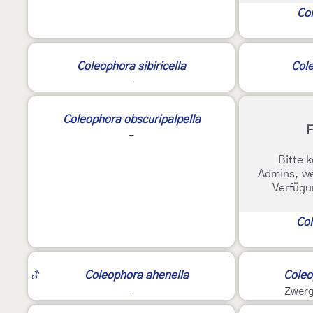
Col
Coleophora sibiricella
Cole
-
Coleophora obscuripalpella
F
-
Bitte k
Admins, we
Verfügu
Col
♂
Coleophora ahenella
Coleo
-
Zwerg