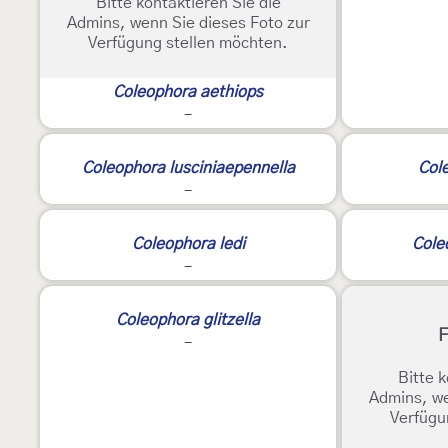
Bitte kontaktieren Sie die
Admins, wenn Sie dieses Foto zur
Verfügung stellen möchten.
Coleophora aethiops
-
3
Coleophora lusciniaepennella
Col
-
Coleophora ledi
Cole
-
2
Coleophora glitzella
F
-
Bitte k
Admins, we
Verfügu