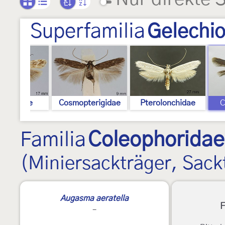
Superfamilia
Gelechio
lechiidae
Cosmopterigidae
Pterolonchidae
C
Familia
Coleophoridae
(Miniersackträger, Sac
Augasma aeratella
F
-