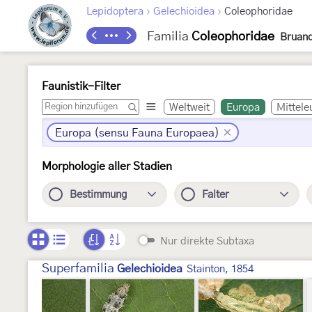
›
›
Lepidoptera
Gelechioidea
Coleophoridae
Familia
Coleophoridae
Bruand
Faunistik-Filter
Weltweit
Europa
Mittele
Europa (sensu Fauna Europaea)
Morphologie aller Stadien
Bestimmung
Falter
Nur direkte Subtaxa
Superfamilia
Gelechioidea
Stainton, 1854