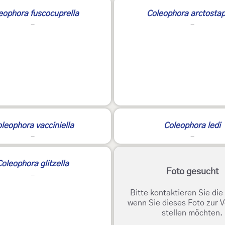
eophora fuscocuprella
Coleophora arctostap
-
-
leophora vacciniella
Coleophora ledi
-
-
Coleophora glitzella
Foto gesucht
-
Bitte kontaktieren Sie di
wenn Sie dieses Foto zur 
stellen möchten.