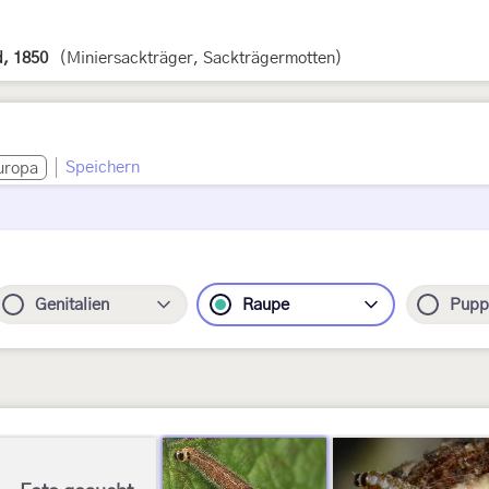
, 1850
(Miniersackträger, Sackträgermotten)
Speichern
uropa
Genitalien
Raupe
Pupp