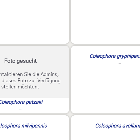
2
Coleophora gryphipen
Foto gesucht
-
ntaktieren Sie die Admins,
 dieses Foto zur Verfügung
stellen möchten.
Coleophora patzaki
-
leophora milvipennis
Coleophora avellan
-
-