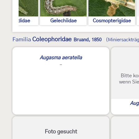
Peleopodidae
Gelechiidae
Cosmopterigidae
Coleophoridae
Familia
Bruand, 1850
(Miniersackträ
Augasma aeratella
-
Bitte ko
wenn Sie
Aug
Foto gesucht