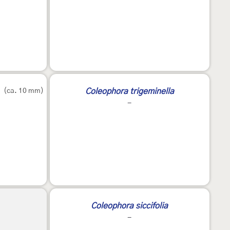
2
(ca. 10 mm)
Coleophora trigeminella
-
Coleophora siccifolia
-