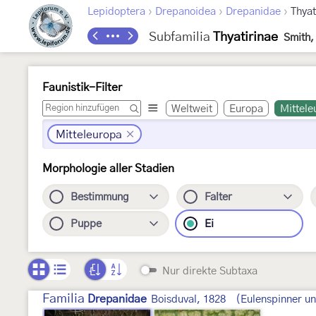
›
›
›
Lepidoptera
Drepanoidea
Drepanidae
Thyat
Subfamilia
Thyatirinae
Smith,
Faunistik-Filter
Weltweit
Europa
Mittele
Mitteleuropa
Morphologie aller Stadien
Bestimmung
Falter
Puppe
Ei
Nur direkte Subtaxa
Familia
Drepanidae
Boisduval, 1828
(Eulenspinner un