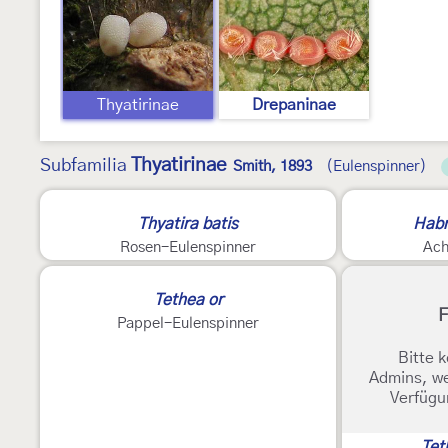
Thyatirinae
Drepaninae
Thyatirinae
Subfamilia
Smith, 1893
(Eulenspinner)
Thyatira batis
Habr
Rosen-Eulenspinner
Ach
Tethea or
F
Pappel-Eulenspinner
Bitte k
Admins, we
Verfügu
Tet