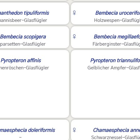
2
anthedon tipuliformis
♀
Bembecia urocerifo
hannisbeer-Glasflügler
Holzwespen-Glasflüg
?
2
Bembecia scopigera
♀
Bembecia megillaef
parsetten-Glasflügler
Färberginster-Glasflü
2
Pyropteron affinis
Pyropteron triannulif
nenröschen-Glasflügler
Gelblicher Ampfer-Glasf
2
maesphecia doleriformis
♀
Chamaesphecia anne
-
Schwarznessel-Glasflü