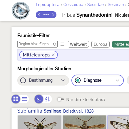
›
›
›
›
Lepidoptera
Cossoidea
Sesiidae
Sesiinae
Tribus
Synanthedonini
Nicule
Faunistik-Filter
Weltweit
Europa
Mittele
Mitteleuropa
Morphologie aller Stadien
Bestimmung
Diagnose
Nur direkte Subtaxa
Subfamilia
Sesiinae
Boisduval, 1828