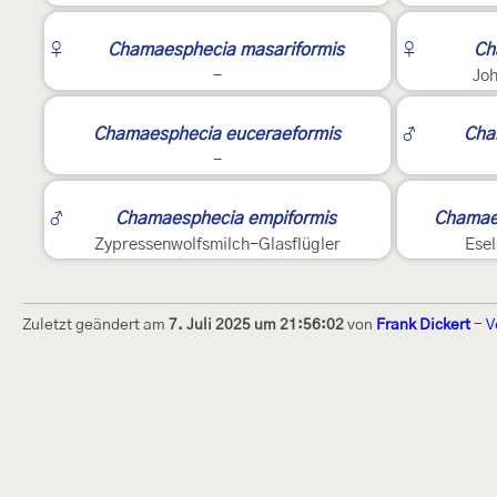
3
♀
Chamaesphecia masariformis
♀
Ch
-
Joh
3
2
Chamaesphecia euceraeformis
♂
Cha
-
2
♂
Chamaesphecia empiformis
Chamaes
Zypressenwolfsmilch-Glasflügler
Esel
Zuletzt geändert am
7. Juli 2025 um 21:56:02
von
Frank Dickert
-
V