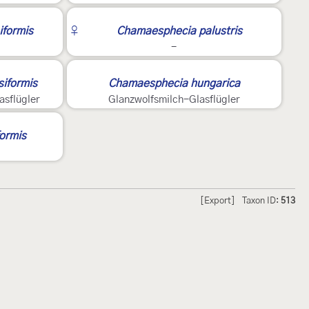
2
iformis
♀
Chamaesphecia palustris
-
3
iformis
Chamaesphecia hungarica
sflügler
Glanzwolfsmilch-Glasflügler
ormis
[Export]
Taxon ID:
513