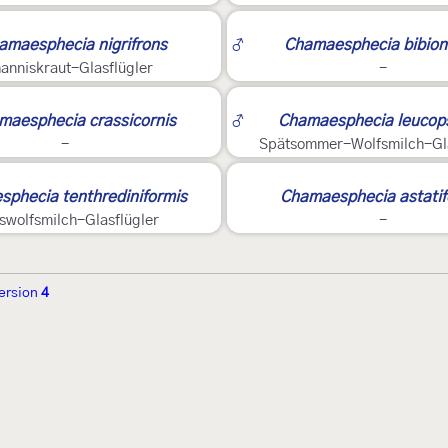
amaesphecia nigrifrons
♂
Chamaesphecia bibion
anniskraut-Glasflügler
-
2
maesphecia crassicornis
♂
Chamaesphecia leucops
-
Spätsommer-Wolfsmilch-Gla
3
phecia tenthrediniformis
Chamaesphecia astatif
swolfsmilch-Glasflügler
-
ersion
4