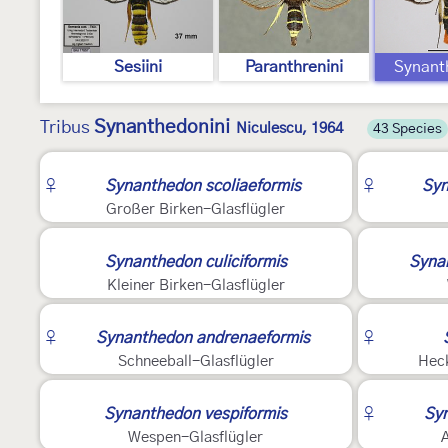
Sesiini
Paranthrenini
Synant
Synanthedonini
Tribus
Niculescu, 1964
43 Species
2
2
♀
Synanthedon scoliaeformis
♀
Syn
Großer Birken-Glasflügler
5
4
Synanthedon culiciformis
Syna
Kleiner Birken-Glasflügler
3
3
♀
Synanthedon andrenaeformis
♀
Schneeball-Glasflügler
Heck
5
2
Synanthedon vespiformis
♀
Sy
Wespen-Glasflügler
A