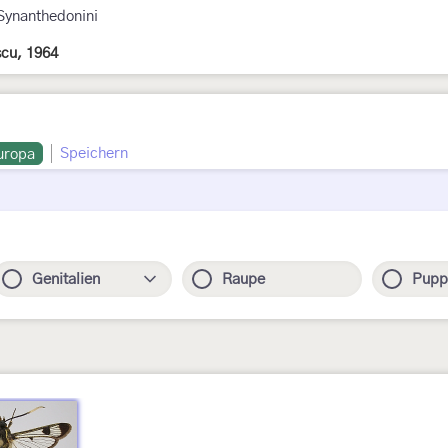
Synanthedonini
scu, 1964
Speichern
uropa
Genitalien
Raupe
Pupp