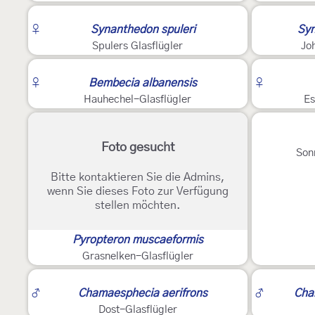
2
5
♀
Synanthedon spuleri
Syn
Spulers Glasflügler
Jo
2
2
♀
Bembecia albanensis
♀
Hauhechel-Glasflügler
Es
Foto gesucht
Son
Bitte kontaktieren Sie die Admins,
wenn Sie dieses Foto zur Verfügung
stellen möchten.
Pyropteron muscaeformis
Grasnelken-Glasflügler
2
2
♂
Chamaesphecia aerifrons
♂
Cha
Dost-Glasflügler