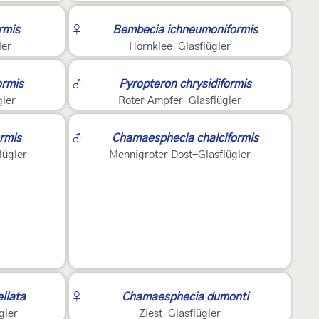
2
rmis
♀
Bembecia ichneumoniformis
ler
Hornklee-Glasflügler
2
ormis
♂
Pyropteron chrysidiformis
gler
Roter Ampfer-Glasflügler
2
ormis
♂
Chamaesphecia chalciformis
lügler
Mennigroter Dost-Glasflügler
2
llata
♀
Chamaesphecia dumonti
gler
Ziest-Glasflügler