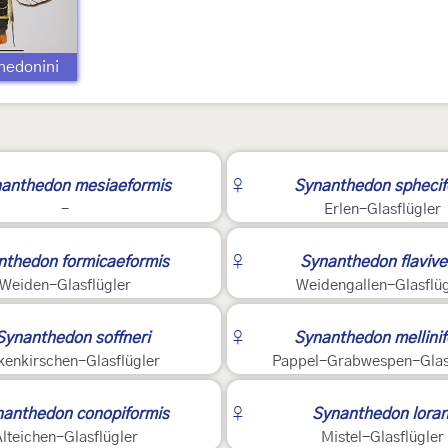
hedonini
2
anthedon mesiaeformis
♀
Synanthedon sphecif
-
Erlen-Glasflügler
2
nthedon formicaeformis
♀
Synanthedon flavive
Weiden-Glasflügler
Weidengallen-Glasflüg
2
Synanthedon soffneri
♀
Synanthedon mellinif
enkirschen-Glasflügler
Pappel-Grabwespen-Glasf
2
nanthedon conopiformis
♀
Synanthedon loran
lteichen-Glasflügler
Mistel-Glasflügler
?