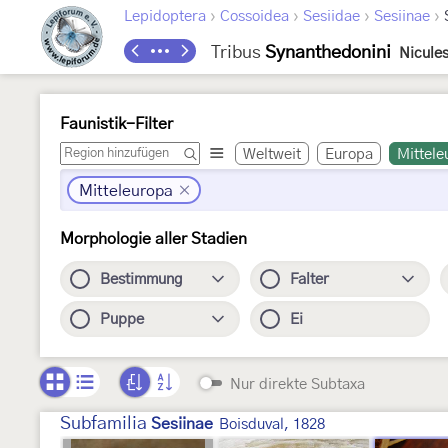
›
›
›
›
Lepidoptera
Cossoidea
Sesiidae
Sesiinae
Tribus
Synanthedonini
Nicule
Faunistik-Filter
Weltweit
Europa
Mittele
Mitteleuropa
Morphologie aller Stadien
Bestimmung
Falter
Puppe
Ei
Nur direkte Subtaxa
Subfamilia
Sesiinae
Boisduval, 1828