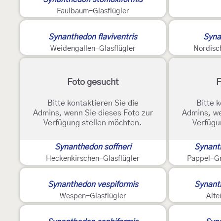
Faulbaum-Glasflügler
Synanthedon flaviventris
Synan
Weidengallen-Glasflügler
Nordisch
Foto gesucht
F
Bitte kontaktieren Sie die
Bitte k
Admins, wenn Sie dieses Foto zur
Admins, we
Verfügung stellen möchten.
Verfügu
Synanthedon soffneri
Synanth
Heckenkirschen-Glasflügler
Pappel-Gr
Synanthedon vespiformis
Synant
Wespen-Glasflügler
Alte
2