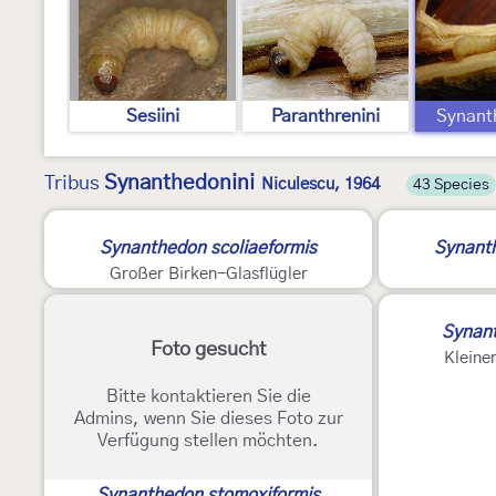
Sesiini
Paranthrenini
Synant
Synanthedonini
Tribus
Niculescu, 1964
43 Species
Synanthedon scoliaeformis
Synant
Großer Birken-Glasflügler
Synant
Foto gesucht
Kleine
Bitte kontaktieren Sie die
Admins, wenn Sie dieses Foto zur
Verfügung stellen möchten.
Synanthedon stomoxiformis