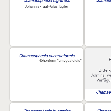
Chamaesphecia nigrifrons
Chamaesp
Johanniskraut-Glasflügler
Chamaesphecia euceraeformis
F
Höhenform "amygdaloidis"
-
Bitte k
Admins, we
Verfügu
Chamaes