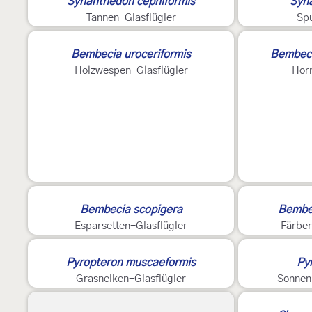
Synanthedon cephiformis
Syna
Tannen-Glasflügler
Spu
?
Bembecia uroceriformis
Bembeci
Holzwespen-Glasflügler
Horn
?
Bembecia scopigera
Bembec
Esparsetten-Glasflügler
Färber
Pyropteron muscaeformis
Pyr
Grasnelken-Glasflügler
Sonnen