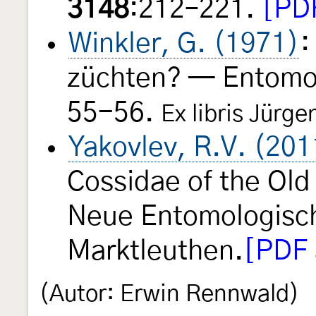
3148
:212–221.
[PDF
Winkler, G. (1971)
:
züchten? — Entomol
55-56.
Ex libris Jürg
Yakovlev, R.V. (201
Cossidae of the Old
Neue Entomologisc
Marktleuthen.
[PDF 
(Autor: Erwin Rennwald)