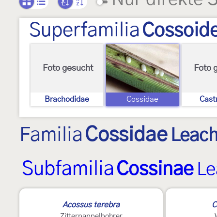
Superfamilia
Cossoid
Foto gesucht
Foto 
Brachodidae
Cossidae
Cast
Familia
Cossidae
Leach
Subfamilia
Cossinae
Le
Acossus terebra
C
Zitterpappelbohrer