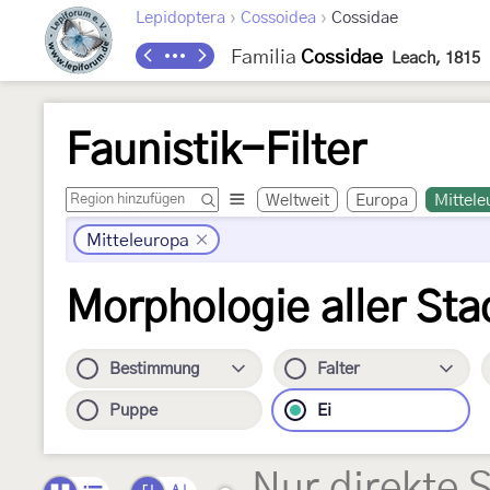
›
›
Lepidoptera
Cossoidea
Cossidae
Familia
Cossidae
Leach, 1815
Faunistik-Filter
Weltweit
Europa
Mittele
Mitteleuropa
Morphologie aller Sta
Bestimmung
Falter
Puppe
Ei
Nur direkte 