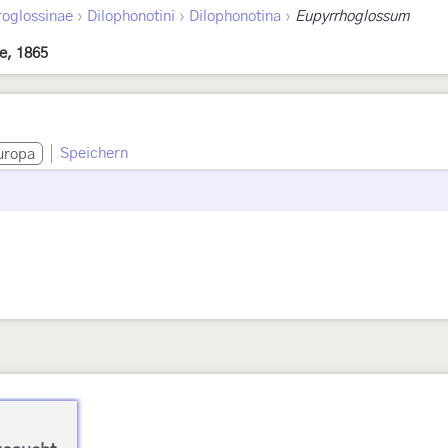
›
›
›
oglossinae
Dilophonotini
Dilophonotina
Eupyrrhoglossum
e, 1865
Speichern
uropa