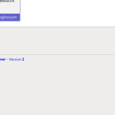
gesucht
oglossum
tner
-
Version
2