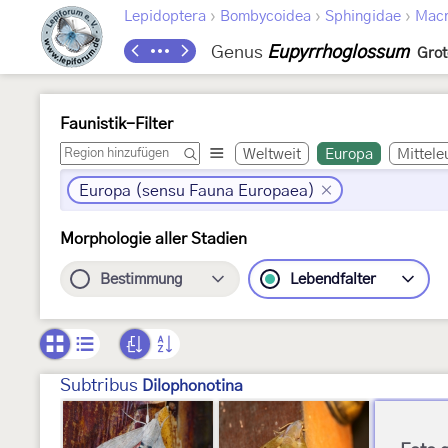
›
›
›
Lepidoptera
Bombycoidea
Sphingidae
Macr
Genus
Eupyrrhoglossum
Grot
Faunistik-Filter
Weltweit
Europa
Mittele
Europa (sensu Fauna Europaea)
Morphologie aller Stadien
Bestimmung
Lebendfalter
Subtribus
Dilophonotina