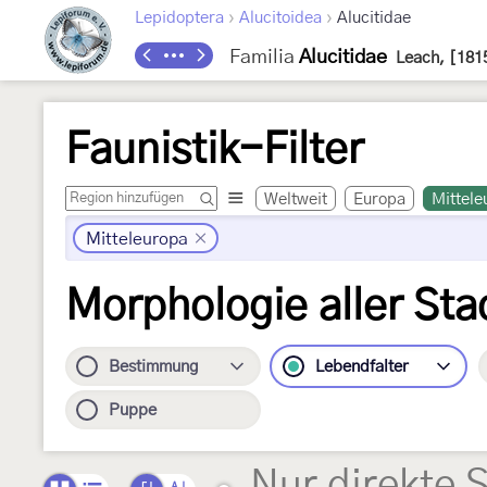
›
›
Lepidoptera
Alucitoidea
Alucitidae
Familia
Alucitidae
Leach, [181
Faunistik-Filter
Weltweit
Europa
Mittele
Mitteleuropa
Morphologie aller Sta
Bestimmung
Lebendfalter
Puppe
Nur direkte 