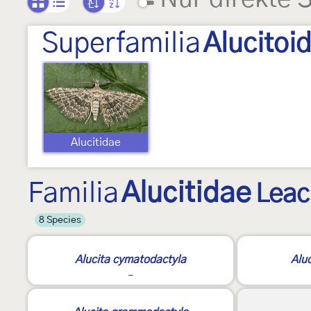
Superfamilia
Alucitoi
Alucitidae
Familia
Alucitidae
Leac
8 Species
Alucita cymatodactyla
Alu
-