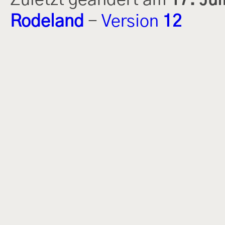
Zuletzt geändert am
17. Ju
Rodeland
-
Version
12