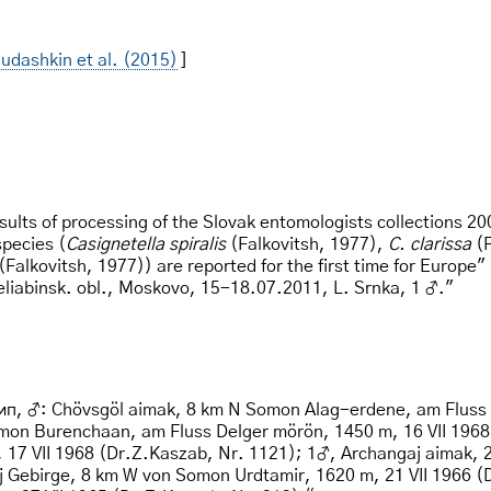
udashkin et al. (2015)
]
ts of processing of the Slovak entomologists collections 2
species (
Casignetella spiralis
(Falkovitsh, 1977),
C. clarissa
(F
(Falkovitsh, 1977)) are reported for the first time for Europe"
eliabinsk. obl., Moskovo, 15-18.07.2011, L. Srnka, 1 ♂."
ип, ♂: Chövsgöl aimak, 8 km N Somon Alag-erdene, am Fluss E
on Burenchaan, am Fluss Delger mörön, 1450 m, 16 VII 1968
 17 VII 1968 (Dr.Z.Kaszab, Nr. 1121); 1♂, Archangaj aimak, 
 Gebirge, 8 km W von Somon Urdtamir, 1620 m, 21 VII 1966 (