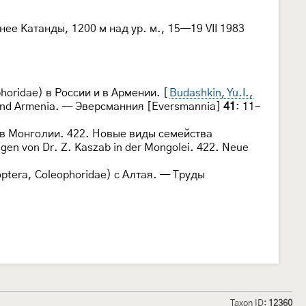
нее Катанды, 1200 м над ур. м., 15—19 VII 1983
oridae) в России и в Армении. [
Budashkin, Yu.I.,
ia and Armenia. — Эверсманния [Eversmannia]
41
: 11-
 в Монголии. 422. Новые виды семейства
ngen von Dr. Z. Kaszab in der Mongolei. 422. Neue
ptera, Coleophoridae) с Алтая. — Труды
Taxon ID:
12360