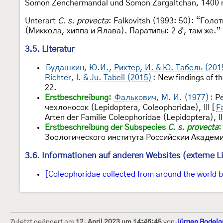
Somon Zenchermandal und Somon Žargaltchan, 1400 m,
Unterart
C. s. provecta
: Falkovitsh (1993: 50): “Гол
(Миккола, хиппа и Ялава). Паратипы: 2 ♂, там же.”
3.5. Literatur
Будашкин, Ю.И., Рихтер, И. & Ю. Табель (201
Richter, I. & Ju. Tabell (2015)
: New findings of 
22.
Erstbeschreibung:
Фалькович, М. И. (1977)
: Р
чехлоносок (Lepidoptera, Coleophoridae), III [
F
Arten der Familie Coleophoridae (Lepidoptera),
Erstbeschreibung der Subspecies
C. s. provecta
:
Зоологического института Российскии Академ
3.6. Informationen auf anderen Websites (externe L
[Coleophoridae collected from around the world b
Zuletzt geändert am
12. April 2023 um 14:46:45
von
Jürgen Rodela