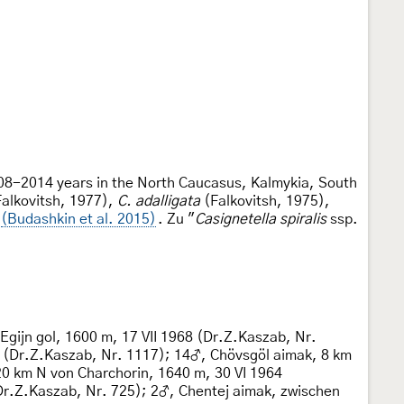
008-2014 years in the North Caucasus, Kalmykia, South
alkovitsh, 1977),
C. adalligata
(Falkovitsh, 1975),
(Budashkin et al. 2015)
. Zu "
Casignetella spiralis
ssp.
gijn gol, 1600 m, 17 VII 1968 (Dr.Z.Kaszab, Nr.
 (Dr.Z.Kaszab, Nr. 1117); 14♂, Chövsgöl aimak, 8 km
20 km N von Charchorin, 1640 m, 30 VI 1964
Dr.Z.Kaszab, Nr. 725); 2♂, Chentej aimak, zwischen