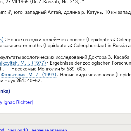
 27 VII 1965 (Dr.Z.Kaszab, Nr. 313).“
отип: ♂, юго-западный Алтай, долина р. Катунь, 10 км запад
5)
: Новые находки молей-чехлоносок (Lepidoptera: Coleoph
the casebearer moths (Lepidoptera: Coleophoridae) in Russ
езулътаты зоологических исследований Доктора З. Касаба
alkovitsh, M. I. (1977)
: Ergebnisse der zoologischen Forschu
 III]. — Насекомые Монголии
5
: 589-605.
Фалькович, М. И. (1993)
: Новые виды чехлоносок (Lepido
ии Наук
251
: 40-52.
inks)
y Ignac Richter]
nd
-
Version
10
-
Verweise anzeigen