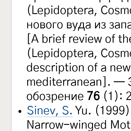
(Lepidoptera, Cosm
нового вуда из за
[A brief review of t
(Lepidoptera, Cosmo
description of a ne
mediterranean]. —
обозрение
76
(1): 
Sinev, S.
Yu. (1999)
Narrow-winged Moth