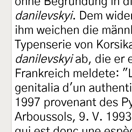
ohne Begründung in d
danilevskyi
. Dem wide
ihm weichen die männl
Typenserie von Korsik
danilevskyi
ab, die er 
Frankreich meldete: "L
genitalia d'un authen
1997 provenant des P
Arboussols, 9. V. 1993
qui est donc une espèc