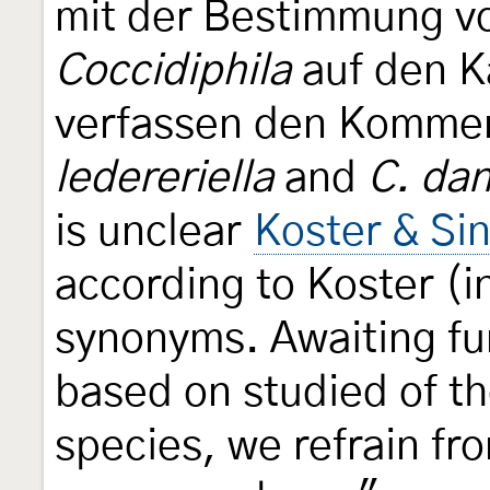
mit der Bestimmung v
Coccidiphila
auf den K
verfassen den Kommen
ledereriella
and
C. dan
is unclear
Koster & Si
according to Koster (in 
synonyms. Awaiting fur
based on studied of t
species, we refrain fr