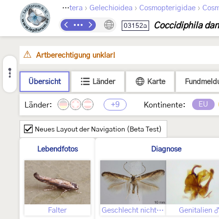
›
›
›
Lepidoptera
Gelechioidea
Cosmopterigidae
Cosm
Coccidiphila dan
03152a
Artberechtigung unklar!
Übersicht
Länder
Karte
Fundmeld
+9
EU
Länder:
Kontinente:
Neues Layout der Navigation (Beta Test)
Lebendfotos
Diagnose
Falter
Geschlecht nicht bestimmt
Genitalien 