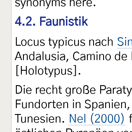
synonyms here."
4.2. Faunistik
Locus typicus nach
Si
Andalusia, Camino de 
[Holotypus].
Die recht große Parat
Fundorten in Spanien
Tunesien.
Nel (2000)
f