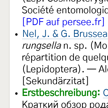
Société entomologi
[PDF auf persee.fr]
Nel, J. & G. Brusse
rungsella
n. sp. (Mo
répartition de quel
(Lepidoptera). — A
[Sekundärzitat]
Erstbeschreibung:
С
Краткий обзор ро