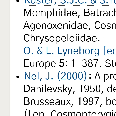
Koster, S.J.C. & S.Y
Momphidae, Batrach
Agonoxenidae, Cosm
Chrysopeleiidae. — 
O. & L. Lyneborg [e
Europe
5
: 1-387. S
Nel, J. (2000)
: A p
Danilevsky, 1950, d
Brusseaux, 1997, bo
(Lep. Cosmopterygid